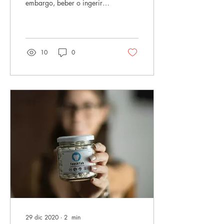
embargo, beber o ingerir
demasiado puede tener el
efecto contrario.
10
0
29 dic 2020
∙
2
min