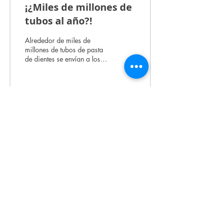
¡¿Miles de millones de
tubos al año?!
Alrededor de miles de
millones de tubos de pasta
de dientes se envían a los
vertederos CADA AÑO.
¿No me crees? Hagamos
números rápido....
225
0
8
Muchos pequeños cambios hacen la diferencia, tu eliges con
qué empezar
🦷🌎🍃
TeethTab
Inicio
Quiero ser distribuidor