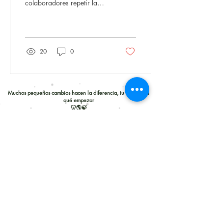
colaboradores repetir la
complementa a
misma pregunta: “¿Tienes
TeethTab
algo que me deje el aliento
fresco sin necesidad de
lavarme los dientes?” Y tiene
todo el sentido. A veces no
20
0
hay tiempo de un cuidado
bucal completo. Antes, las
opciones eran demasiado
agresivas; hasta ahora...
Muchos pequeños cambios hacen la diferencia, tu eliges con
Así nació Mist: un
qué empezar
refrescante bucal que
🦷🌎🍃
puedes llevar contigo a
todas partes. Que cuidara
TeethTab
la microbiota oral,
refrescará de verdad y
encaja con la filosofía
Inicio
Quiero ser distribuidor
zero‑waste que nos define
Tienda
Preguntas Frecuentes
Nosotros
Políticas de Venta
Ingredientes
Política de Privacidad
Blog
Términos y condiciones