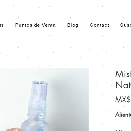
us
Puntos de Venta
Blog
Contact
Susc
Mis
Nat
MX$
Alient