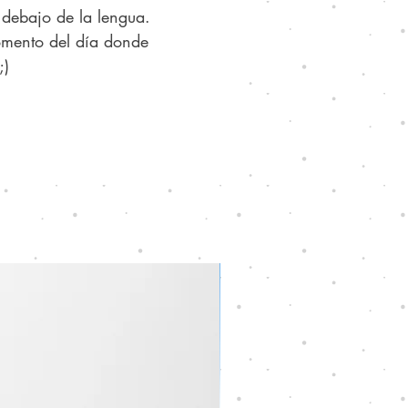
 debajo de la lengua.
ado para quienes buscan
omento del día donde
ternativa consciente,
;)
ca y efectiva, Mist se
a fácilmente a tu rutina
a como un gesto de
uidado.
o enmascara el aliento: lo
 desde adentro.
nido: 30 mL