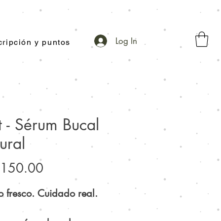
Log In
ripción y puntos
t - Sérum Bucal
ural
Price
150.00
o fresco. Cuidado real.