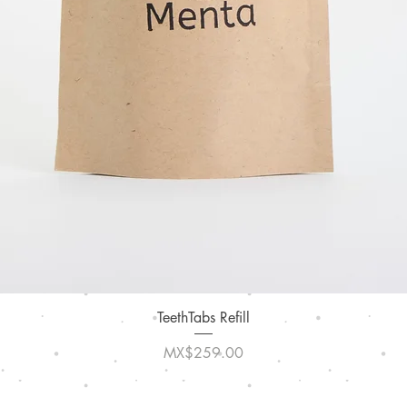
Quick View
TeethTabs Refill
Price
MX$259.00