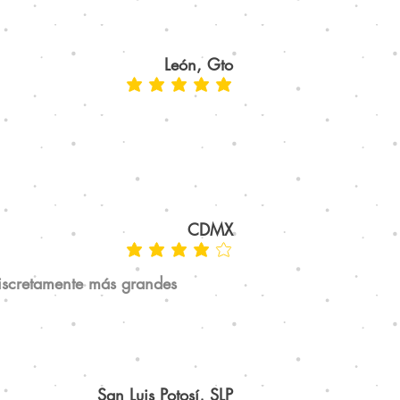
León, Gto
CDMX
iscretamente más grandes
San Luis Potosí, SLP