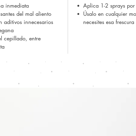
ma inmediata
Aplica 1-2 sprays por
Diseñ
santes del mal aliento
Úsalo en cualquier m
una al
n aditivos innecesarios
necesites esa frescura 
prácti
vegana
integr
l cepillado, entre
ta
diari
autoc
.
Mist n
cuida
Conte