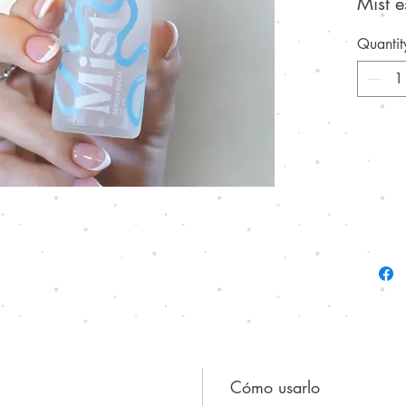
Mist e
elabo
Quantit
esenc
que a
bacte
alient
edulco
agresi
Su fó
de
ac
natur
por s
antim
intens
Cómo usarlo