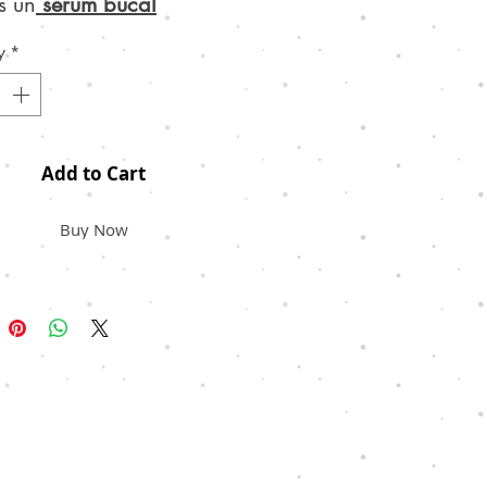
s un
sérum bucal
rado con aceites
y
*
iales de grado terapéutico
yudan a eliminar las
rias que causan el mal
o, sin alcohol, sin
Add to Cart
rantes ni ingredientes
vos con tu microbiota.
Buy Now
rmula está hecha a base
eite de coco
y una mezcla
al de
aceites
conocidos
us propiedades
icrobianas y su aroma
o y refrescante.