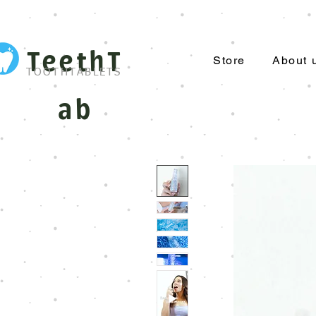
TeethT
Store
About 
TOOTHTABLETS
ab