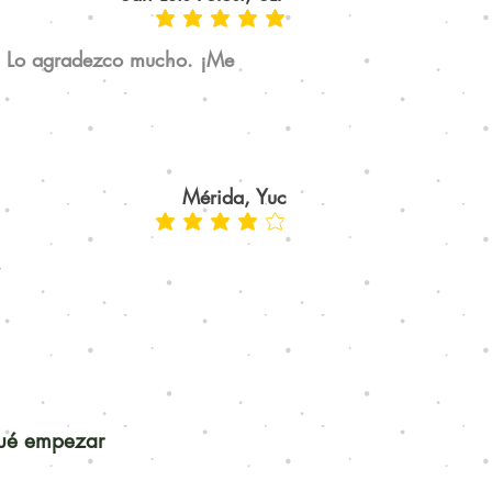
on. Lo agradezco mucho. ¡Me
Mérida, Yuc
.
qué empezar