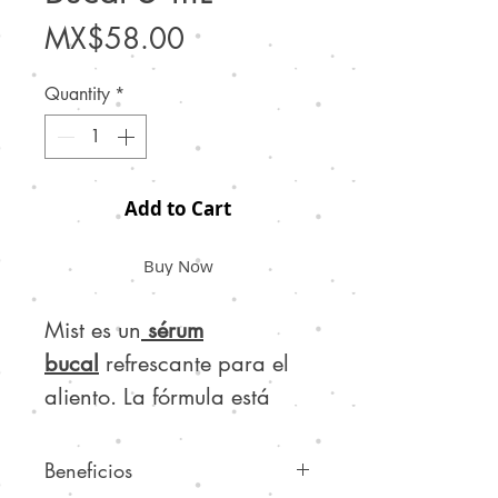
Price
MX$58.00
Quantity
*
Add to Cart
Buy Now
Mist es un
sérum
bucal
refrescante para el
aliento. La fórmula está
hecha a base de aceite de
coco y una mezcla natural
Beneficios
de aceites conocidos por