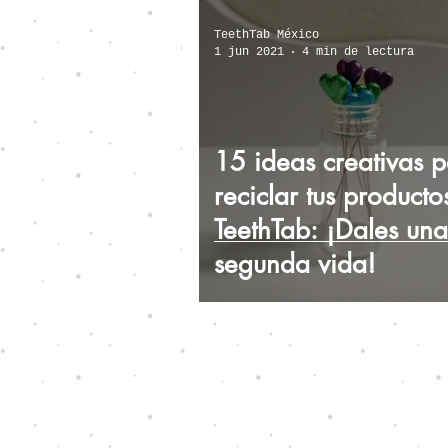
Guía para ecologistas 
TeethTab México
1 jun 2021
4 min de lectura
Datos alarmantes sobre
15 ideas creativas 
Datos sobre el Flúor
reciclar tus producto
TeethTab: ¡Dales una
segunda vida!