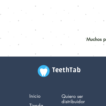
Muchos pe
TeethTab
Inicio
Quiero ser
distribuidor
Tienda