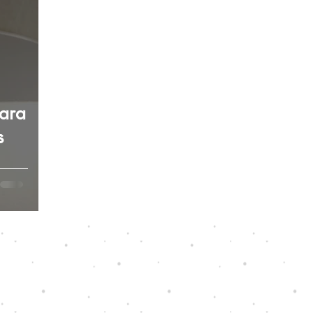
imperfectos
Cosas que no sabías de...
 pasta dental
Cuidado dental: Mitos y real
para
Serum bucal
s