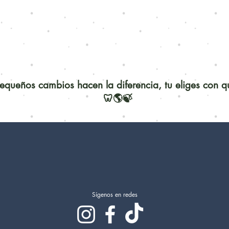
queños cambios hacen la diferencia, tu eliges con 
🦷🌎🍃
Sígenos en redes