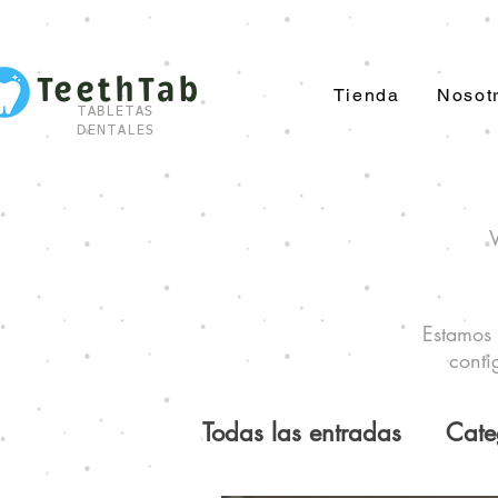
TeethTab
Tienda
Nosot
TABLETAS
DENTALES
V
Estamos 
conti
Todas las entradas
Cate