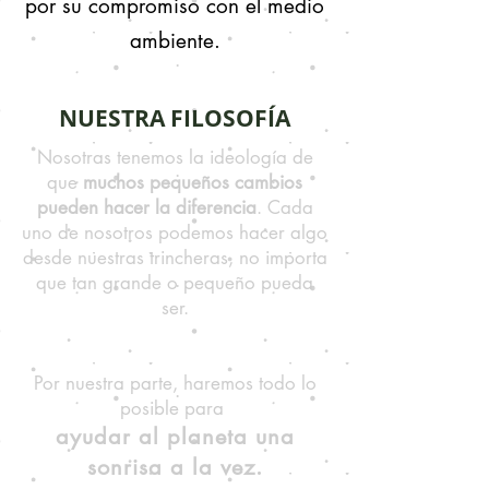
por su compromiso con el medio
ambiente.
NUESTRA FILOSOFÍA
Nosotras tenemos la ideología de
que
muchos pequeños cambios
pueden hacer la diferencia
. Cada
uno de nosotros podemos hacer algo
desde nuestras trincheras, no importa
que tan grande o pequeño pueda
ser.
Por nuestra parte, haremos todo lo
posible para
ayudar al planeta una
sonrisa a la vez.