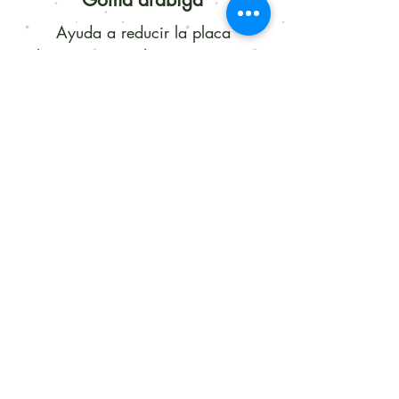
Ayuda a reducir la placa
bacteriana en dientes y encías
Bicarbonato de sodio
Regulador del pH bucal y
abrasivo leve