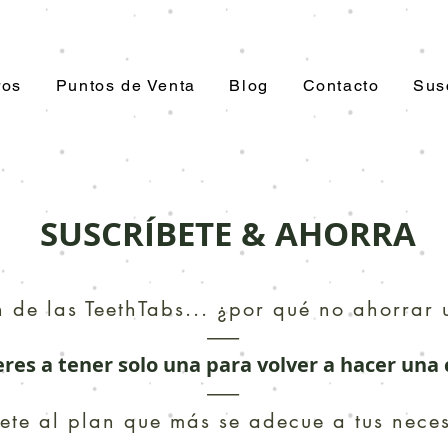
ros
Puntos de Venta
Blog
Contacto
Sus
SUSCRÍBETE & AHORRA
n de las TeethTabs... ¿por qué no ahorrar
--------
res a tener solo una para volver a hacer un
--------
bete al plan que más se adecue a tus nece