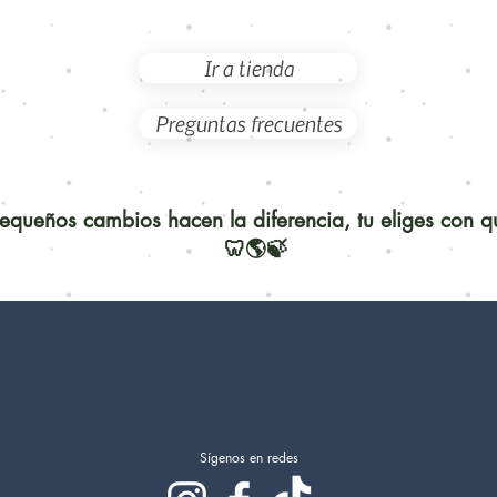
Ir a tienda
Preguntas frecuentes
queños cambios hacen la diferencia, tu eliges con 
🦷🌎🍃
Sígenos en redes