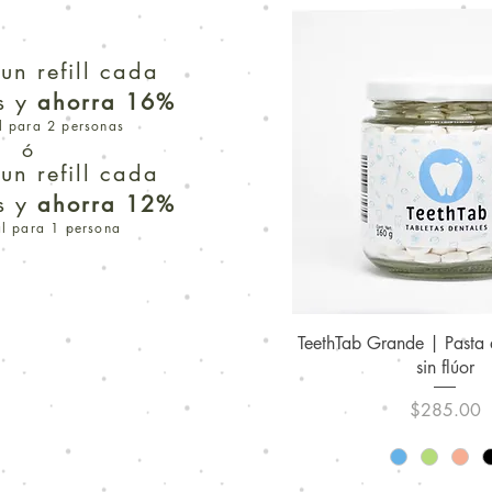
un refill cada
s y
ahorra 16%
l para 2 personas
ó
un refill cada
s y
ahorra 12%
al para 1 persona
TeethTab Grande | Pasta d
sin flúor
Precio
$285.00