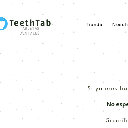
TeethTab
Tienda
Nosot
TABLETAS
DENTALES
Si ya eres fa
No espe
Suscrí