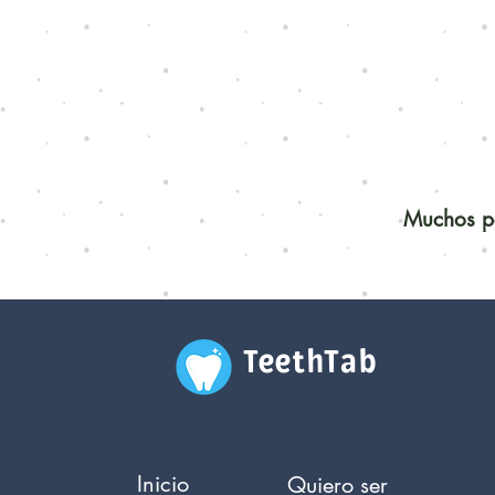
Muchos pe
TeethTab
Inicio
Quiero ser