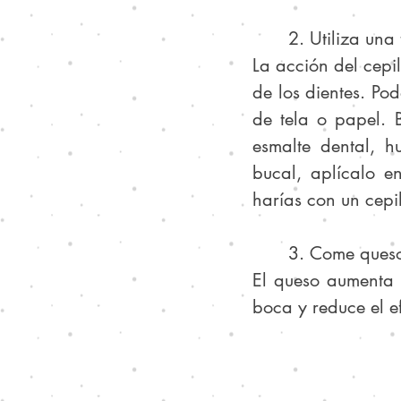
	2. Utiliza un
La acción del cepil
de los dientes. Po
de tela o papel. 
esmalte dental, h
bucal, aplícalo e
harías con un cepil
	3. Come queso
El queso aumenta l
boca y reduce el ef