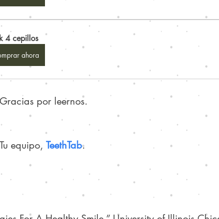
k 4 cepillos
mprar ahora
Gracias por leernos.
Tu equipo, 
TeethTab
.
gies For A Healthy Smile,” University of Illinois Chic