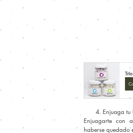
Trí
Co
	4. Enjuaga t
Enjuagarte con a
haberse quedado e