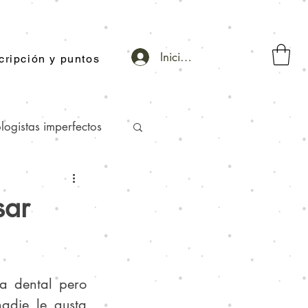
Iniciar sesión
cripción y puntos
logistas imperfectos
Mitos y realidades
sar
a dental pero 
die le gusta 