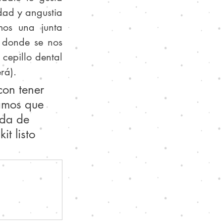
ad y angustia 
os una junta 
 donde se nos 
cepillo dental 
rá).
on tener 
amos que 
eda de 
t listo 