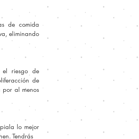
as de comida 
va, eliminando 
el riesgo de 
iferacción de 
 por al menos 
iala lo mejor 
hen. Tendrás 