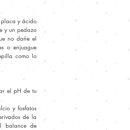
 placa y ácido 
e y un pedazo 
ue no dañe el 
es o enjuague 
pilla como lo 
r el pH de tu 
cio y fosfatos 
rivados de la 
l balance de 