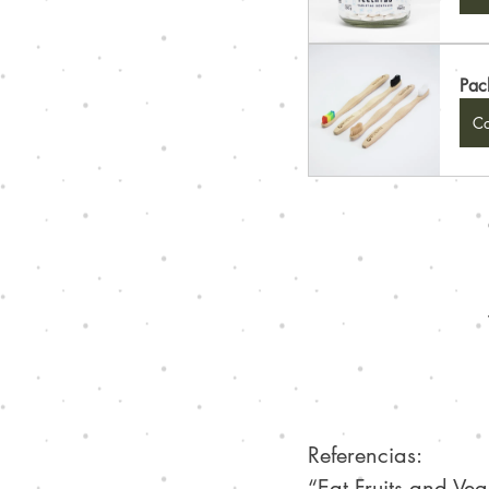
Pac
Co
Referencias:
“Eat Fruits and Veg