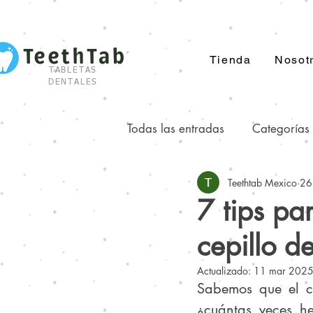
TeethTab
Tienda
Nosot
TABLETAS
DENTALES
Todas las entradas
Categorías
Teethtab Mexico
26
Cosas que no sabías de...
7 tips par
cepillo de
Datos sobre el Flúor
Seru
Actualizado:
11 mar 202
Sabemos que el ce
¿cuántas veces he