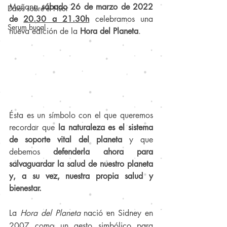
Mañana 
sábado 26 de marzo de 2022 
Datos sobre el Flúor
de 
20.30 a 21.30h
 celebramos una 
Serum bucal
nueva edición de la 
Hora del Planeta
.
Ésta es un símbolo con el que queremos 
recordar que 
la naturaleza es el sistema 
de soporte vital del planeta
 y que 
debemos 
defenderla ahora para 
salvaguardar la salud de nuestro planeta 
y, a su vez, nuestra propia salud y 
bienestar.
La 
Hora del Planeta
 nació en Sidney en 
2007 como un gesto simbólico para 