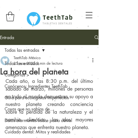
TeethTab
TABLETAS DENTALES
Entrada
Todas las entradas
TeethTab México
Todas las entradas
25 mar 2022
2 min de lectura
La hora del planeta
Categorías >
Cada año, a las 8:30 p.m. del último 
Conócenos: Ingredientes TeethTab
sábado de marzo, millones de personas 
en todo el mundo demuestran su apoyo a 
Guía para ecologistas imperfectos
nuestro planeta creando conciencia 
Cosas que no sabías de...
sobre la pérdida de la naturaleza y el 
cambio climático, las dos mayores 
Datos alarmantes sobre pasta dental
amenazas que enfrenta nuestro planeta.
Cuidado dental: Mitos y realidades