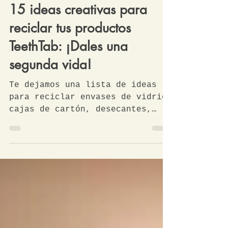
TeethTab México
1 jun 2021
4 min de lectura
15 ideas creativas para
reciclar tus productos
TeethTab: ¡Dales una
segunda vida!
Te dejamos una lista de ideas
para reciclar envases de vidrio,
cajas de cartón, desecantes,
cepillos de bambú, cacahuates ¡y
más!