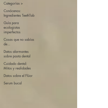
Categorías >
Conócenos:
Ingredientes TeethTab
Guía para
ecologistas
imperfectos
Cosas que no sabías
de...
Datos alarmantes
sobre pasta dental
Cuidado dental:
Mitos y realidades
Datos sobre el Flúor
Serum bucal