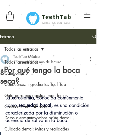
TeethTab
TABLETAS DENTALES
Entrada
Todas las entradas
TeethTab México
Todas las entradas
27 ago 2025
2 min de lectura
¿Por qué tengo la boca
Categorías >
seca?
Conócenos: Ingredientes TeethTab
Guía para ecologistas imperfectos
La 
xerostomía
, conocida comúnmente 
como 
sequedad bucal,
 es una condición 
Cosas que no sabías de...
caracterizada por la disminución o 
Datos alarmantes sobre pasta dental
ausencia de saliva en la boca.
Cuidado dental: Mitos y realidades