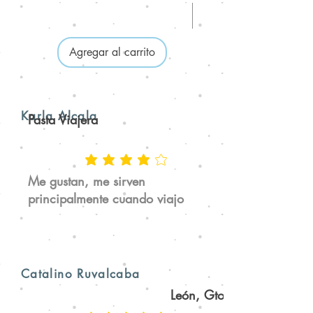
Agregar al carrito
Karla Alcala
Pasta Viajera
Me gustan, me sirven
principalmente cuando viajo
Catalino Ruvalcaba
León, Gto