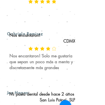
Gabriela Ramirez
Nos encantaron!
CDMX
Nos encantaron! Solo me gustaría
que sepan un poco más a menta y
discretamente más grandes
Jen Hagan
Mi pasta dental desde hace 2 años
San Luis Potosí, SLP