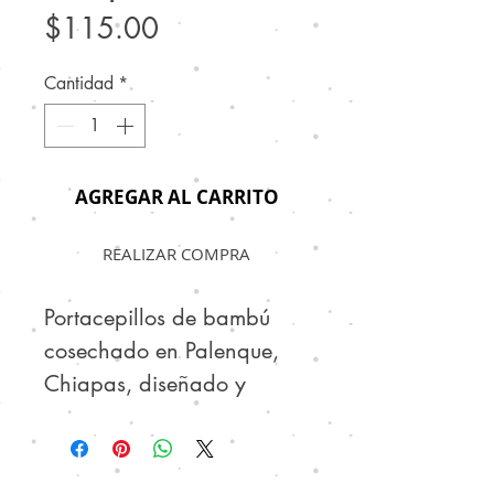
Precio
$115.00
Cantidad
*
AGREGAR AL CARRITO
REALIZAR COMPRA
Portacepillos de bambú
cosechado en Palenque,
Chiapas, diseñado y
elaborado por artesanos
chiapanecos. #HechoEn
Mexico