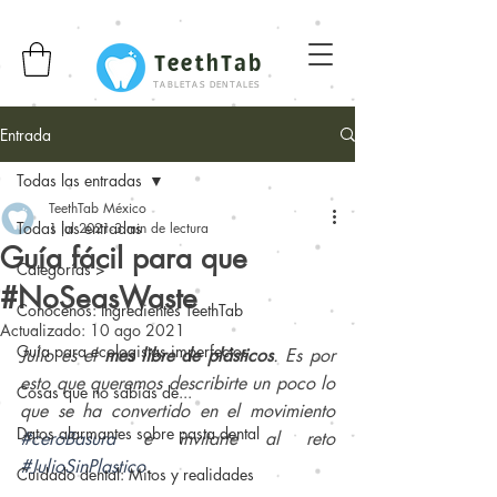
TeethTab
TABLETAS DENTALES
Entrada
Todas las entradas
TeethTab México
Todas las entradas
1 jul 2021
3 min de lectura
Guía fácil para que
Categorías >
#NoSeasWaste
Conócenos: Ingredientes TeethTab
Actualizado:
10 ago 2021
Guía para ecologistas imperfectos
Julio es el 
mes libre de plásticos
. Es por 
esto que queremos describirte un poco lo 
Cosas que no sabías de...
que se ha convertido en el movimiento  
Datos alarmantes sobre pasta dental
#ceroBasura
 e invitarte al reto 
#JulioSinPlastico
.
Cuidado dental: Mitos y realidades