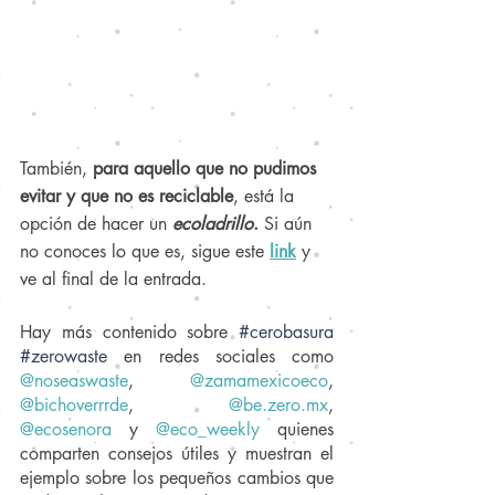
También, 
para aquello que no pudimos 
evitar y que no es reciclable
, está la 
opción de hacer un 
ecoladrillo
. 
Si aún 
no conoces lo que es, sigue este 
link
y 
ve al final de la entrada.
Hay más contenido sobre 
#cerobasura
#zerowaste
 en redes sociales como 
@noseaswast
e
, 
@zamamexico
eco
,
@bichoverrrde
,  
@be.zero.mx
,
@ecosenora
 y
@eco_weekly
 quienes 
comparten consejos útiles y muestran el 
ejemplo sobre los pequeños cambios que 