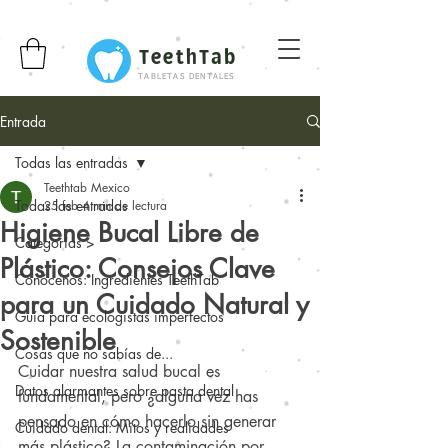
TeethTab
TABLETAS DENTALES
Entrada
Todas las entradas
Teethtab Mexico
Todas las entradas
25 feb
4 min de lectura
Higiene Bucal Libre de
Categorías >
Plástico: Consejos Clave
Conócenos: Ingredientes TeethTab
para un Cuidado Natural y
Guía para ecologistas imperfectos
Sostenible
Cosas que no sabías de...
Cuidar nuestra salud bucal es 
Datos alarmantes sobre pasta dental
fundamental, pero ¿alguna vez has 
pensado en cómo hacerlo sin generar 
Cuidado dental: Mitos y realidades
más plástico? La contaminación por 