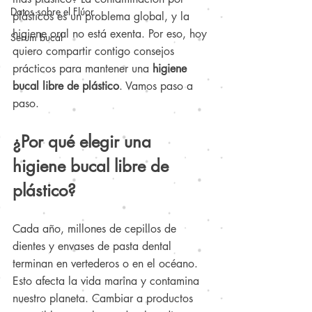
Datos sobre el Flúor
plásticos es un problema global, y la 
higiene oral no está exenta. Por eso, hoy 
Serum bucal
quiero compartir contigo consejos 
prácticos para mantener una 
higiene 
bucal libre de plástico
. Vamos paso a 
paso.
¿Por qué elegir una 
higiene bucal libre de 
plástico?
Cada año, millones de cepillos de 
dientes y envases de pasta dental 
terminan en vertederos o en el océano. 
Esto afecta la vida marina y contamina 
nuestro planeta. Cambiar a productos 