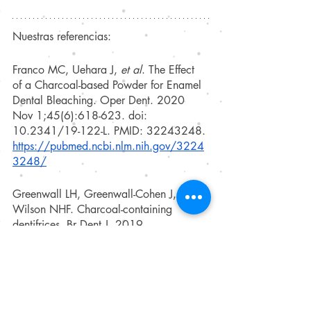
Nuestras referencias:
Franco MC, Uehara J,
 et al
. The Effect 
of a Charcoal-based Powder for Enamel 
Dental Bleaching. Oper Dent. 2020 
Nov 1;45(6):618-623. doi: 
10.2341/19-122-L. PMID: 32243248.
https://pubmed.ncbi.nlm.nih.gov/3224
3248/
Greenwall LH, Greenwall-Cohen J, 
Wilson NHF. Charcoal-containing 
dentifrices. Br Dent J. 2019 
May;226(9):697-700. doi: 
10.1038/s41415-019-0232-8. PMID: 
31076703.
https://pubmed.ncbi.nlm.nih.gov/3107
6703/