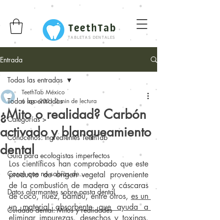
TeethTab
TABLETAS DENTALES
Entrada
Todas las entradas
TeethTab México
Todas las entradas
6 ago 2021
3 min de lectura
¿Mito o realidad? Carbón
Categorías >
activado y blanqueamiento
Conócenos: Ingredientes TeethTab
dental
Guía para ecologistas imperfectos
Los científicos han comprobado que este 
Cosas que no sabías de...
producto de origen vegetal proveniente 
de la combustión de madera y cáscaras 
Datos alarmantes sobre pasta dental
de coco, nuez, bambú, entre otros, 
es un 
un material absorbente que ayuda a 
Cuidado dental: Mitos y realidades
eliminar impurezas, desechos y toxinas
. 