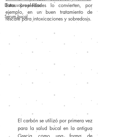
Datos sobre el Flúor
Estas propiedades lo convierten, por 
ejemplo, en un buen tratamiento de 
Serum bucal
rescate para intoxicaciones y sobredosis.
El carbón se utilizó por primera vez 
para la salud bucal en la antigua 
Grecia como una forma de 