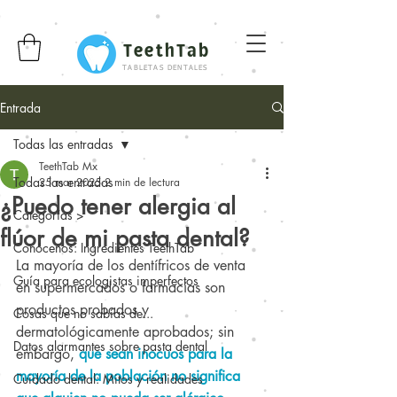
TeethTab
TABLETAS DENTALES
Entrada
Todas las entradas
TeethTab Mx
Todas las entradas
25 mar 2025
2 min de lectura
¿Puedo tener alergia al
Categorías >
flúor de mi pasta dental?
Conócenos: Ingredientes TeethTab
La mayoría de los dentífricos de venta 
Guía para ecologistas imperfectos
en supermercados o farmacias son 
productos probados y 
Cosas que no sabías de...
dermatológicamente aprobados; sin 
Datos alarmantes sobre pasta dental
embargo, 
que sean inocuos para la 
mayoría de la población no significa 
Cuidado dental: Mitos y realidades