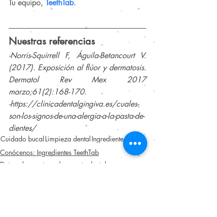
Tu equipo, 
TeethTab
.
Nuestras referencias
-Norris-Squirrell F, Águila-Betancourt V. 
(2017). 
Exposición al flúor y dermatosis. 
Dermatol Rev Mex 2017 
marzo;61(2):168-170.
-
https://clinicadentalgingiva.es/cuales-
son-los-signos-de-una-alergia-a-la-pasta-de-
dientes/
Cuidado bucal
Limpieza dental
Ingredientes
Tips
Conócenos: Ingredientes TeethTab
Datos alarmantes sobre pasta dental