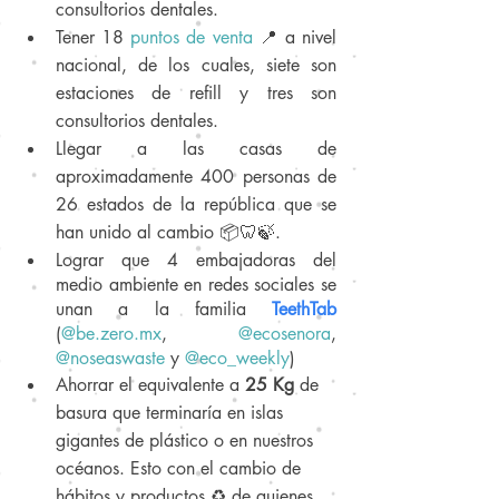
consultorios dentales.
Tener 18 
puntos de venta
📍 a nivel 
nacional, de los cuales, siete son 
estaciones de refill y tres son 
consultorios dentales.
Llegar a las casas de 
aproximadamente 400 personas de 
26 estados de la república que se 
han unido al cambio 📦🦷🍃.
Lograr que 4 embajadoras del 
medio ambiente en redes sociales se 
unan a la familia 
TeethTab
(
@be.zero.mx
, 
@ecosenora
, 
@noseaswaste
 y 
@eco_weekly
)
Ahorrar el equivalente a 
25 Kg
 de 
basura que terminaría en islas 
gigantes de plástico o en nuestros 
océanos. Esto con el cambio de 
hábitos y productos ♻️ de quienes 