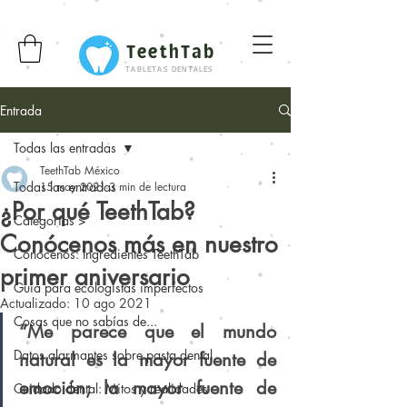
TeethTab
TABLETAS DENTALES
Entrada
Todas las entradas
TeethTab México
Todas las entradas
15 may 2021
3 min de lectura
¿Por qué TeethTab?
Categorías >
Conócenos más en nuestro
Conócenos: Ingredientes TeethTab
primer aniversario
Guía para ecologistas imperfectos
Actualizado:
10 ago 2021
Cosas que no sabías de...
“Me parece que el mundo 
Datos alarmantes sobre pasta dental
natural es la mayor fuente de 
emoción; la mayor fuente de 
Cuidado dental: Mitos y realidades