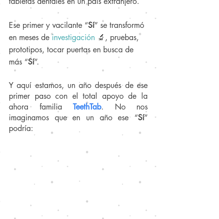
tabletas dentales en un país extranjero. 
Ese primer y vacilante “
Sí
” se transformó 
en meses de 
investigación
🔬, pruebas, 
prototipos, tocar puertas en busca de 
más “
Sí
”. 
Y aquí estamos, un año después de ese 
primer paso con el total apoyo de la 
ahora familia 
TeethTab
. No nos 
imaginamos que en un año ese “
Sí
” 
podría: