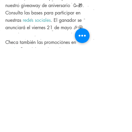
nuestro giveaway de aniversario  🥳🎁. 
Consulta las bases para participar en 
nuestras 
redes sociales
. El ganador se 
anunciará el viernes 21 de mayo 🎉🤩.
Checa también las promociones en 
tienda 
🤑🦷 del 21 al 23 de mayo.
Para que no te pierdas ninguna de 
nuestras noticias, nos alegraría que nos 
siguieras en nuestras
redes sociales
 o 
también puedes
registrarte
 a nuestra 
página.
Envíanos también tus peticiones, 
preguntas, recomendaciones y quejas al 