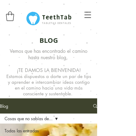
TeethTab
TABLETAS DENTALES
BLOG
Vemos que has encontrado el camino
hasta nuestro blog,
¡TE DAMOS LA BIENVENIDA!
Estamos dispuestos a darte un par de tips
y aprender e intercambiar ideas
contigo
en el camino hacia una vida más
consciente y sustentable.
Blog
Cosas que no sabías de...
Todas las entradas