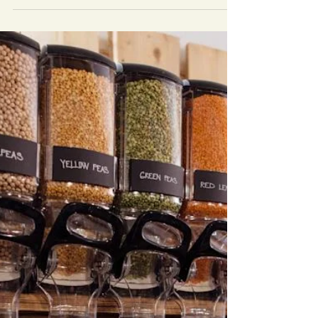
importante en mi pasta
dental?
El xilitol es un azúcar y
antibacteriano natural (no un
edulcorante artificial). Se
encuentra en pequeñas cantidades
en muchas frutas y...