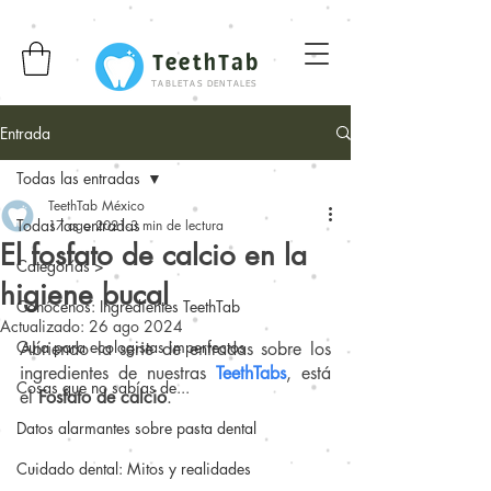
TeethTab
TABLETAS DENTALES
Entrada
Todas las entradas
TeethTab México
Todas las entradas
17 ago 2021
3 min de lectura
El fosfato de calcio en la
Categorías >
higiene bucal
Conócenos: Ingredientes TeethTab
Actualizado:
26 ago 2024
Guía para ecologistas imperfectos
Abriendo la serie de entradas sobre los 
ingredientes de nuestras 
TeethTabs
, está 
Cosas que no sabías de...
el 
Fosfato de calcio
.
Datos alarmantes sobre pasta dental
Cuidado dental: Mitos y realidades