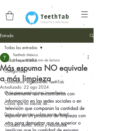
TeethTab
TABLETAS DENTALES
Entrada
Todas las entradas
Teethtab Mexico
Todas las entradas
26 ago 2020
2 min de lectura
Más espuma NO equivale
Categorías >
a más limpieza
Conócenos: Ingredientes TeethTab
Actualizado:
22 ago 2024
Guía para ecologistas imperfectos
Comúnmente nos encontramos con 
información en las redes sociales o en 
Cosas que no sabías de...
televisión que comparan la cantidad de 
Datos alarmantes sobre pasta dental
espuma en un producto de limpieza con 
otro para demostrar que es superior o 
Cuidado dental: Mitos y realidades
implican que la cantidad de espuma 