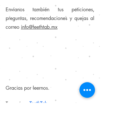
Envíanos también tus peticiones, 
preguntas, recomendaciones y quejas al 
correo 
info@teethtab.mx
Gracias por leernos.
Tu equipo, 
TeethTab
.
You can also find this post in: 
English
.