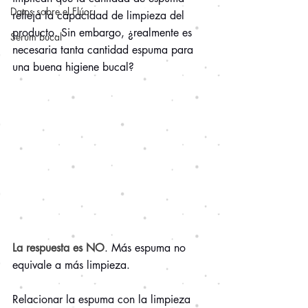
Datos sobre el Flúor
refleja la capacidad de limpieza del 
producto. Sin embargo, ¿realmente es 
Serum bucal
necesaria tanta cantidad espuma para 
una buena higiene bucal?
La respuesta es NO
. Más espuma no 
equivale a más limpieza.
Relacionar la espuma con la limpieza 