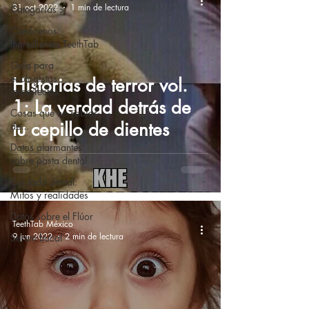
31 oct 2022
1 min de lectura
Categorías >
Conócenos:
Ingredientes TeethTab
Guía para
ecologistas
Historias de terror vol.
imperfectos
1: La verdad detrás de
Cosas que no sabías
tu cepillo de dientes
de...
Datos alarmantes
sobre pasta dental
Cuidado dental:
Mitos y realidades
Datos sobre el Flúor
TeethTab México
9 jun 2022
2 min de lectura
Serum bucal