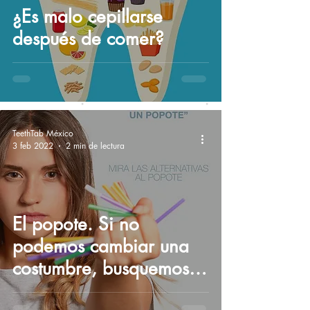
¿Es malo cepillarse
después de comer?
TeethTab México
3 feb 2022
2 min de lectura
El popote. Si no
podemos cambiar una
costumbre, busquemos
alternativas que no sean