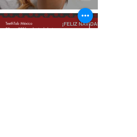
de plástico.
TeethTab México
30 nov 2021
1 min de lectura
5 afirmaciones para una
diciembre ecológico
TeethTab México
2 nov 2021
3 min de lectura